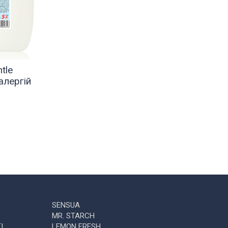
tle
алергій
SENSUA
MR. STARCH
І
LEMON FRESH