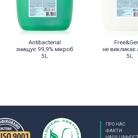
Antibacterial
Free&Gen
знищує 99,9% мікроб
не викликає 
5L
5L
ПРО НАС
ФАКТИ
НАШІ ЦІННОСТ