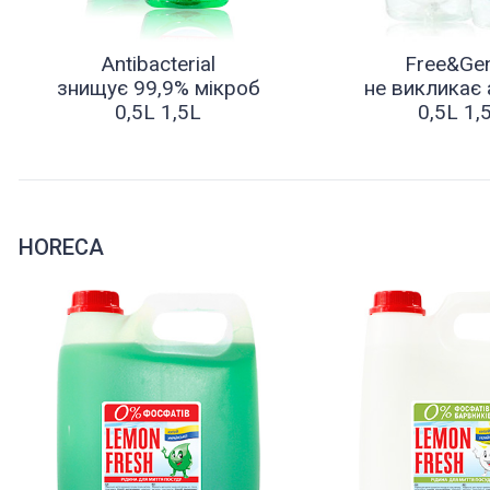
Antibacterial
Free&Gen
знищує 99,9% мікроб
не викликає 
0,5L 1,5L
0,5L 1,
HORECA