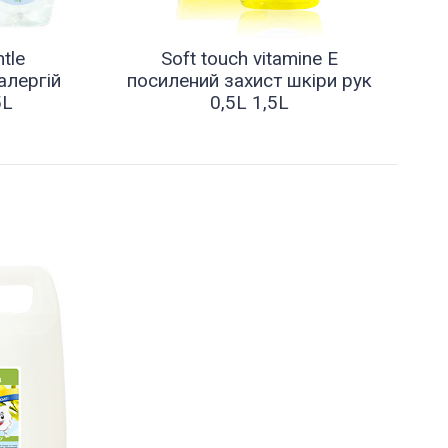
tle
Soft touch vitamine E
алергій
посилений захист шкіри рук
5L
0,5L 1,5L