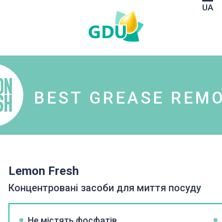
UA
BEST GREASE REM
Lemon Fresh
Концентровані засоби для миття посуду
Не містять фосфатів