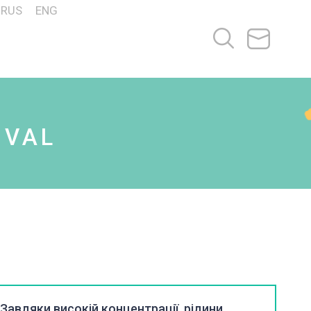
RUS
ENG
OVAL
Завдяки високій концентрації, рідини