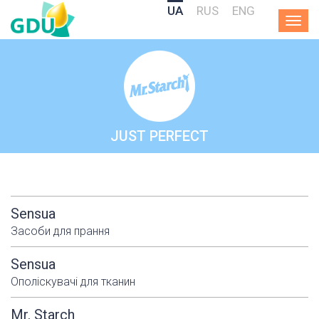
UA
RUS
ENG
Togg
navig
JUST PERFECT
Sensua
Засоби для прання
Sensua
Ополіскувачі для тканин
Mr. Starch